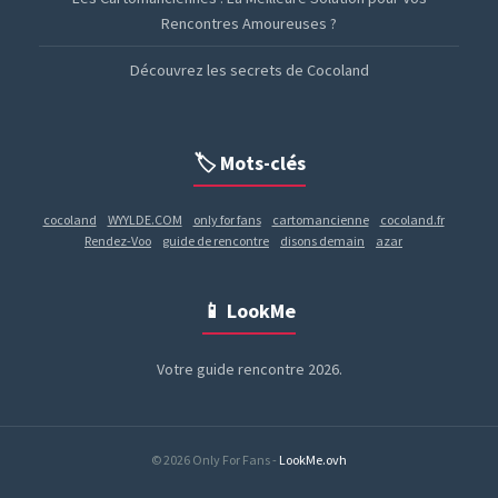
Rencontres Amoureuses ?
Découvrez les secrets de Cocoland
🏷️ Mots-clés
cocoland
WYYLDE.COM
only for fans
cartomancienne
cocoland.fr
Rendez-Voo
guide de rencontre
disons demain
azar
📱 LookMe
Votre guide rencontre 2026.
© 2026 Only For Fans -
LookMe.ovh